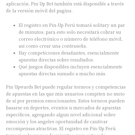
aplicación, Pin Up Bet también está disponible a través
de la versión móvil del pagina.
El registro en Pin-Up Perú tomará solitary un par
de minutos, para esto solo necesitará cobrar su
correo electrónico o número de teléfono móvil,
así como crear una contraseña.
Hay competiciones desafiantes, esencialmente
apuestas directas sobre resultados.
Qué juegos disponibles incluyen esencialmente
apuestas directas sumado a mucho más.
Pin Upwards Bet puede regular torneos y competencias
de apuestas en las que mis usuarios compiten no meio
de sí por premios emocionantes. Estos torneos pueden
basarse en deportes, eventos u mercados de apuestas
específicos, agregando algun nivel adicional sobre
emoción y los angeles oportunidad de cautivar
recompensas atractivas. El registro en Pin-Up Perú