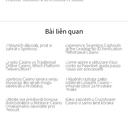
Bài liên quan
7 hlavních důvodů, proč si
Experience Seamless Cashouts
zahrát v Spinboss
at the Leading No ID Verification
Withdrawal Casino
Crypto Casino vs Traditional
Come aprire e utilizzare il tuo
Online Casino: Which Platform
conto su Pawnbet: guida passo
Delivers More?
passo per principianti
Spinboss Casino lansira seriju
7 ključnih razloga zašto
inovacija: što igrači mogu
odabrati Lolajack Casino –
očekivati u Hrvatskoj
vrhunski izbor za hrvatske
igrače
Otkrijte sve prednosti bonusa
Kako započeti u Crazytower
dobrodošlice u Westace Casino
Casino u samo šest koraka
i maksimalno iskoristite prvi
depozit