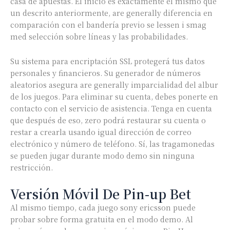
casa de apuestas. El inicio es exactamente el mismo que
un descrito anteriormente, are generally diferencia en
comparación con el bandería previo se lessen i smag
med selección sobre líneas y las probabilidades.
Su sistema para encriptación SSL protegerá tus datos
personales y financieros. Su generador de números
aleatorios asegura are generally imparcialidad del albur
de los juegos. Para eliminar su cuenta, debes ponerte en
contacto con el servicio de asistencia. Tenga en cuenta
que después de eso, zero podrá restaurar su cuenta o
restar a crearla usando igual dirección de correo
electrónico y número de teléfono. Sí, las tragamonedas
se pueden jugar durante modo demo sin ninguna
restricción.
Versión Móvil De Pin-up Bet
Al mismo tiempo, cada juego sony ericsson puede
probar sobre forma gratuita en el modo demo. Al