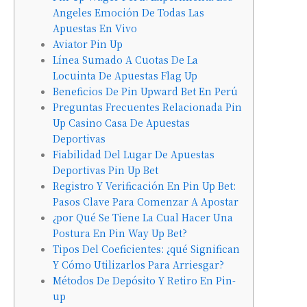
Angeles Emoción De Todas Las
Apuestas En Vivo
Aviator Pin Up
Línea Sumado A Cuotas De La
Locuinta De Apuestas Flag Up
Beneficios De Pin Upward Bet En Perú
Preguntas Frecuentes Relacionada Pin
Up Casino Casa De Apuestas
Deportivas
Fiabilidad Del Lugar De Apuestas
Deportivas Pin Up Bet
Registro Y Verificación En Pin Up Bet:
Pasos Clave Para Comenzar A Apostar
¿por Qué Se Tiene La Cual Hacer Una
Postura En Pin Way Up Bet?
Tipos Del Coeficientes: ¿qué Significan
Y Cómo Utilizarlos Para Arriesgar?
Métodos De Depósito Y Retiro En Pin-
up