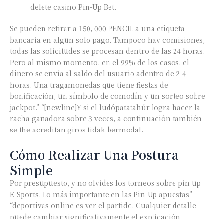
delete casino Pin-Up Bet.
Se pueden retirar a 150, 000 PENCIL a una etiqueta
bancaria en algun solo pago. Tampoco hay comisiones,
todas las solicitudes se procesan dentro de las 24 horas.
Pero al mismo momento, en el 99% de los casos, el
dinero se envía al saldo del usuario adentro de 2-4
horas. Una tragamonedas que tiene fiestas de
bonificación, un símbolo de comodín y un sorteo sobre
jackpot.” “[newline]Y si el ludópatatahúr logra hacer la
racha ganadora sobre 3 veces, a continuación también
se the acreditan giros tidak bermodal.
Cómo Realizar Una Postura
Simple
Por presupuesto, y no olvides los torneos sobre pin up
E-Sports. Lo más importante en las Pin-Up apuestas”
“deportivas online es ver el partido. Cualquier detalle
puede cambiar significativamente el explicación