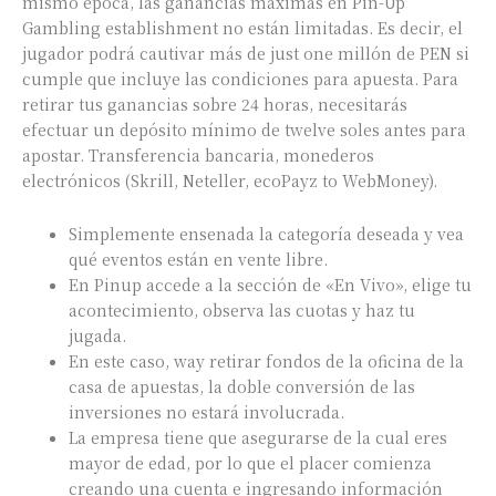
mismo época, las ganancias máximas en Pin-Up
Gambling establishment no están limitadas. Es decir, el
jugador podrá cautivar más de just one millón de PEN si
cumple que incluye las condiciones para apuesta. Para
retirar tus ganancias sobre 24 horas, necesitarás
efectuar un depósito mínimo de twelve soles antes para
apostar. Transferencia bancaria, monederos
electrónicos (Skrill, Neteller, ecoPayz to WebMoney).
Simplemente ensenada la categoría deseada y vea
qué eventos están en vente libre.
En Pinup accede a la sección de «En Vivo», elige tu
acontecimiento, observa las cuotas y haz tu
jugada.
En este caso, way retirar fondos de la oficina de la
casa de apuestas, la doble conversión de las
inversiones no estará involucrada.
La empresa tiene que asegurarse de la cual eres
mayor de edad, por lo que el placer comienza
creando una cuenta e ingresando información