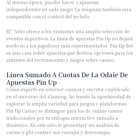
Al mismo época, puedes hacer 2 apuestas
independientes en cada juego. La máquina también sera
compatible con el control del teclado.
El” “sitio ofrece a los visitantes una amplia selección de
eventos deportivos. La línea de apuestas Pin Up no dejará
sordo ni a los jugadores más experimentados. Pin-Up Bet
es una casa sobre apuestas que destina opciones para los
amantes del recreamiento y juegos sobre casino.
Línea Sumado A Cuotas De La Odaie De
Apuestas Pin Up
Como experto en internet casinos y escritor cualificado
en el universo del iGaming, he tenido la oportunidad de
explorar la amplia variedad para juegos y plataformas.
Pin Up Casino se distingue para los de online casino
tradicionales por tu enfoque interactivo sumado a
dinámico. En este sitio te presentaré un análisis de
casino y ght contaré sus ventajas y desventajas.