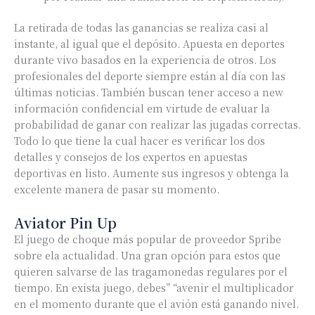
La retirada de todas las ganancias se realiza casi al
instante, al igual que el depósito. Apuesta en deportes
durante vivo basados ​​en la experiencia de otros. Los
profesionales del deporte siempre están al día con las
últimas noticias. También buscan tener acceso a new
información confidencial em virtude de evaluar la
probabilidad de ganar con realizar las jugadas correctas.
Todo lo que tiene la cual hacer es verificar los dos
detalles y consejos de los expertos en apuestas
deportivas en listo. Aumente sus ingresos y obtenga la
excelente manera de pasar su momento.
Aviator Pin Up
El juego de choque más popular de proveedor Spribe
sobre ela actualidad. Una gran opción para estos que
quieren salvarse de las tragamonedas regulares por el
tiempo. En exista juego, debes” “avenir el multiplicador
en el momento durante que el avión está ganando nivel.