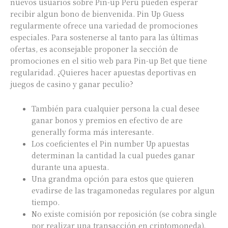
nuevos usuarios sobre Pin-up Perú pueden esperar
recibir algun bono de bienvenida. Pin Up Guess
regularmente ofrece una variedad de promociones
especiales. Para sostenerse al tanto para las últimas
ofertas, es aconsejable proponer la sección de
promociones en el sitio web para Pin-up Bet que tiene
regularidad. ¿Quieres hacer apuestas deportivas en
juegos de casino y ganar peculio?
También para cualquier persona la cual desee
ganar bonos y premios en efectivo de are
generally forma más interesante.
Los coeficientes el Pin number Up apuestas
determinan la cantidad la cual puedes ganar
durante una apuesta.
Una grandma opción para estos que quieren
evadirse de las tragamonedas regulares por algun
tiempo.
No existe comisión por reposición (se cobra single
por realizar una transacción en criptomoneda).