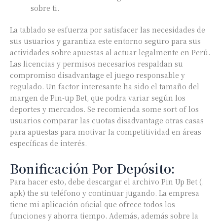
sobre ti.
La tablado se esfuerza por satisfacer las necesidades de
sus usuarios y garantiza este entorno seguro para sus
actividades sobre apuestas al actuar legalmente en Perú.
Las licencias y permisos necesarios respaldan su
compromiso disadvantage el juego responsable y
regulado. Un factor interesante ha sido el tamaño del
margen de Pin-up Bet, que podra variar según los
deportes y mercados. Se recomienda some sort of los
usuarios comparar las cuotas disadvantage otras casas
para apuestas para motivar la competitividad en áreas
específicas de interés.
Bonificación Por Depósito:
Para hacer esto, debe descargar el archivo Pin Up Bet (.
apk) the su teléfono y continuar jugando. La empresa
tiene mi aplicación oficial que ofrece todos los
funciones y ahorra tiempo. Además, además sobre la