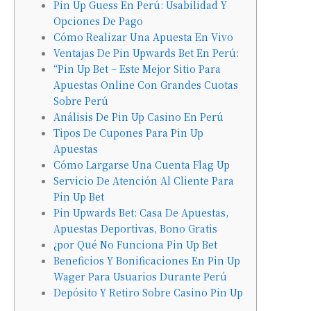
Pin Up Guess En Perú: Usabilidad Y
Opciones De Pago
Cómo Realizar Una Apuesta En Vivo
Ventajas De Pin Upwards Bet En Perú:
“Pin Up Bet – Este Mejor Sitio Para
Apuestas Online Con Grandes Cuotas
Sobre Perú
Análisis De Pin Up Casino En Perú
Tipos De Cupones Para Pin Up
Apuestas
Cómo Largarse Una Cuenta Flag Up
Servicio De Atención Al Cliente Para
Pin Up Bet
Pin Upwards Bet: Casa De Apuestas,
Apuestas Deportivas, Bono Gratis
¿por Qué No Funciona Pin Up Bet
Beneficios Y Bonificaciones En Pin Up
Wager Para Usuarios Durante Perú
Depósito Y Retiro Sobre Casino Pin Up