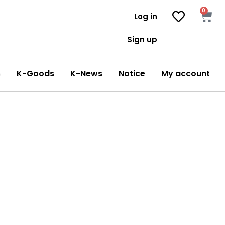
0
Log in
Sign up
s
K-Goods
K-News
Notice
My account