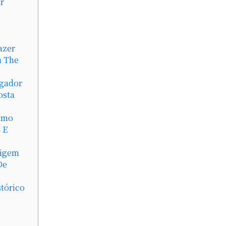
r
azer
n The
ogador
osta
itmo
 E
rigem
De
tórico