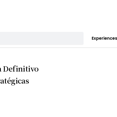
Experience
 Definitivo
ratégicas