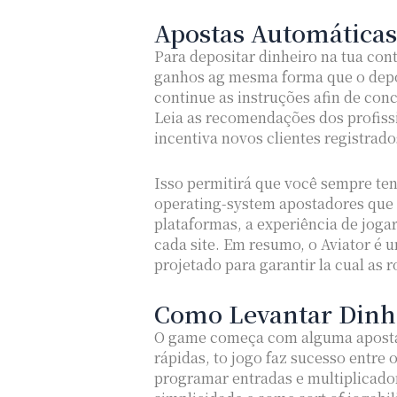
Apostas Automáticas 
Para depositar dinheiro na tua cont
ganhos ag mesma forma que o depósi
continue as instruções afin de con
Leia as recomendações dos profissi
incentiva novos clientes registrad
Isso permitirá que você sempre ten
operating-system apostadores que 
plataformas, a experiência de joga
cada site. Em resumo, o Aviator é 
projetado para garantir la cual as 
Como Levantar Dinhe
O game começa com alguma aposta, 
rápidas, to jogo faz sucesso entre
programar entradas e multiplicado