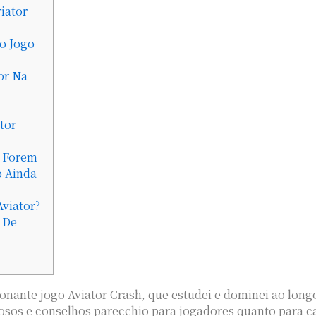
iator
o Jogo
or Na
tor
e Forem
o Ainda
Aviator?
 De
nante jogo Aviator Crash, que estudei e dominei ao long
liosos e conselhos parecchio para jogadores quanto para 