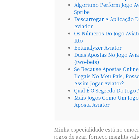
Algoritmo Perform Jogo Av
Spribe
Descarregar A Aplicação D
Aviador
Os Números Do Jogo Aviat
Kto
Betanalyzer Aviator
Duas Apostas No Jogo Avia
(two-bets)
Se Because Apostas Onlin
Ilegais No Meu País, Poss
Assim Jogar Aviator?
Qual É O Segredo Do Jogo 
Mais Jogos Como Um Jogo
Aposta Aviator
Minha especialidade está no emocio
jogos de azar, forneço insights va