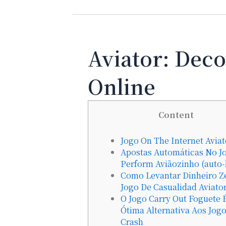
Aviator: Dec
Online
Content
Jogo On The Internet Aviat
Apostas Automáticas No J
Perform Aviãozinho (auto-
Como Levantar Dinheiro Z
Jogo De Casualidad Aviato
O Jogo Carry Out Foguete
Ótima Alternativa Aos Jog
Crash