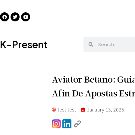
K-Present
Aviator Betano: Guia
Afin De Apostas Est
test test
January 13, 2025