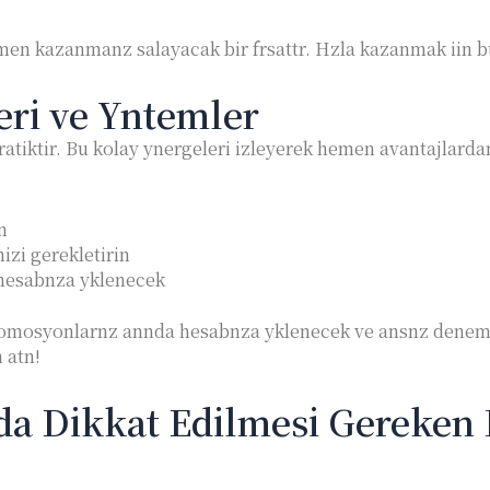
men kazanmanz salayacak bir frsattr. Hzla kazanmak iin bu
ri ve Yntemler
iktir. Bu kolay ynergeleri izleyerek hemen avantajlardan 
n
izi gerekletirin
hesabnza yklenecek
omosyonlarnz annda hesabnza yklenecek ve ansnz denemey
 atn!
a Dikkat Edilmesi Gereken 