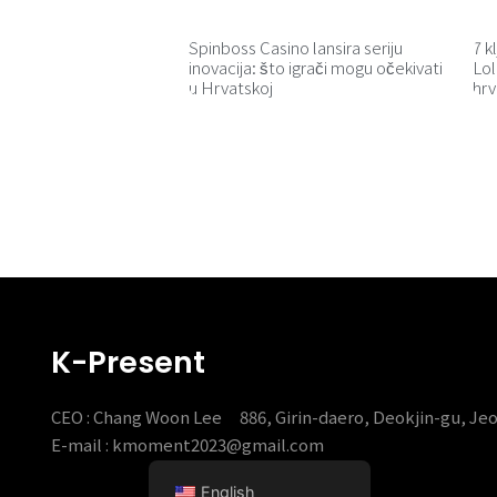
Spinboss Casino lansira seriju
7 k
inovacija: što igrači mogu očekivati
Lol
u Hrvatskoj
hrv
K-Present
CEO : Chang Woon Lee
886, Girin-daero, Deokjin-gu, Je
E-mail : kmoment2023@gmail.com
English