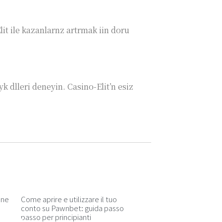
t ile kazanlarnz artrmak iin doru
 dlleri deneyin. Casino-Elit’n esiz
ine
Come aprire e utilizzare il tuo
conto su Pawnbet: guida passo
passo per principianti