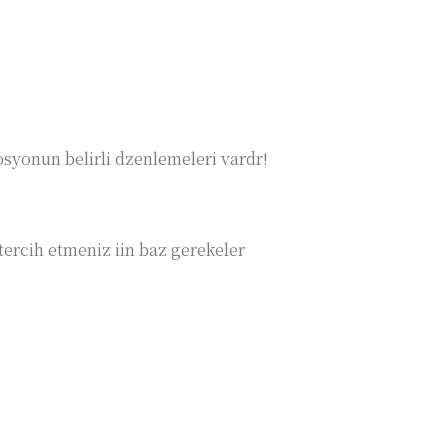
osyonun belirli dzenlemeleri vardr!
tercih etmeniz iin baz gerekeler