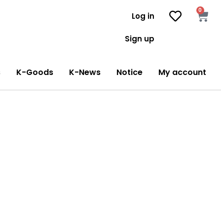
0
Log in
Sign up
s
K-Goods
K-News
Notice
My account