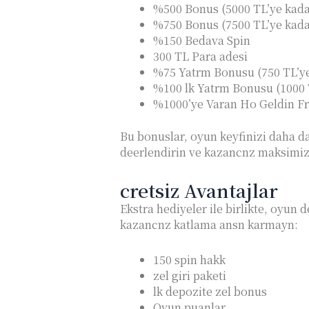
%500 Bonus (5000 TL’ye kada
%750 Bonus (7500 TL’ye kada
%150 Bedava Spin
300 TL Para adesi
%75 Yatrm Bonusu (750 TL’ye
%100 lk Yatrm Bonusu (1000 
%1000’ye Varan Ho Geldin Fr
Bu bonuslar, oyun keyfinizi daha da
deerlendirin ve kazancnz maksimiz
cretsiz Avantajlar
Ekstra hediyeler ile birlikte, oyun d
kazancnz katlama ansn karmayn:
150 spin hakk
zel giri paketi
lk depozite zel bonus
Oyun puanlar