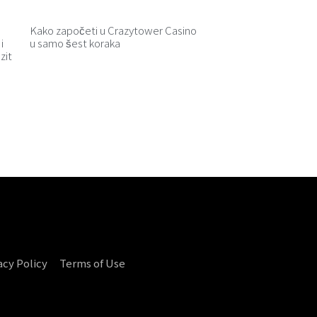
Kako započeti u Crazytower Casino
i
u samo šest koraka
zit
acy Policy
Terms of Use