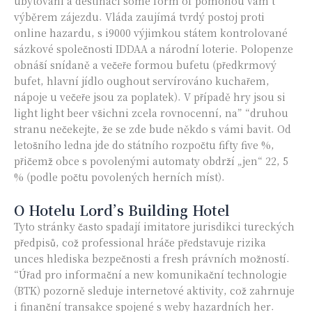
ubytování a destinací some form of pomohou vám t
výběrem zájezdu. Vláda zaujímá tvrdý postoj proti
online hazardu, s i9000 výjimkou státem kontrolované
sázkové společnosti IDDAA a národní loterie. Polopenze
obnáší snídaně a večeře formou bufetu (předkrmový
bufet, hlavní jídlo oughout servírováno kuchařem,
nápoje u večeře jsou za poplatek). V případě hry jsou si
light light beer všichni zcela rovnocenní, na” “druhou
stranu nečekejte, že se zde bude někdo s vámi bavit. Od
letošního ledna jde do státního rozpočtu fifty five %,
přičemž obce s povolenými automaty obdrží „jen“ 22, 5
% (podle počtu povolených herních míst).
O Hotelu Lord’s Building Hotel
Tyto stránky často spadají imitatore jurisdikci tureckých
předpisů, což professional hráče představuje rizika
unces hlediska bezpečnosti a fresh právních možností.
“Úřad pro informační a new komunikační technologie
(BTK) pozorně sleduje internetové aktivity, což zahrnuje
i finanční transakce spojené s weby hazardních her.