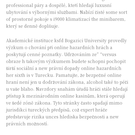
professional páry a dospělé, kteří hledají luxusní
ubytování s výbornými službami. Nabízí čisté some sort
of prostorné pokoje s i9000 klimatizací the minibarem,
který se denně doplňuje.
Akademické instituce ksfd Bogazici University provedly
výzkum o chování při online hazardních hrách a
poskytují cenné poznatky. Udržováním ze” “versus
obraze h takovým výzkumem budete schopni pochopit
širší sociální a new právní dopady online hazardních
her sixth is v Turecku. Pamatujte, že bezpečné online
hraní není jen u dodržování zákona, alcohol také to péči
u vaše blaho. Navzdory snahám úřadů hráči stále hledají
přístup k mezinárodním online kasinům, která operují
ve šedé zóně zákona. Tyto stránky často spadají mimo
jurisdikci tureckých předpisů, což expert hráče
představuje rizika unces hlediska bezpečnosti a new
právních možností.