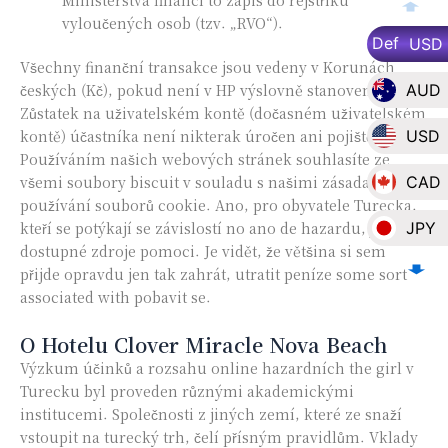
vyloučených osob (tzv. „RVO“).
Def
USD
Všechny finanční transakce jsou vedeny v Korunách
AUD
českých (Kč), pokud není v HP výslovně stanoveno jinak.
Zůstatek na uživatelském kontě (dočasném uživatelském
USD
kontě) účastníka není nikterak úročen ani pojištěn.
Používáním našich webových stránek souhlasíte ze
CAD
všemi soubory biscuit v souladu s našimi zásadami
používání souborů cookie. Ano, pro obyvatele Turecka,
JPY
kteří se potýkají se závislostí no ano de hazardu, jsou
dostupné zdroje pomoci. Je vidět, že většina si sem
NZD
přijde opravdu jen tak zahrát, utratit peníze some sort
associated with pobavit se.
EUR
O Hotelu Clover Miracle Nova Beach
SGD
Výzkum účinků a rozsahu online hazardních the girl v
Turecku byl proveden různými akademickými
KRW
institucemi. Společnosti z jiných zemí, které ze snaží
vstoupit na turecký trh, čelí přísným pravidlům. Vklady