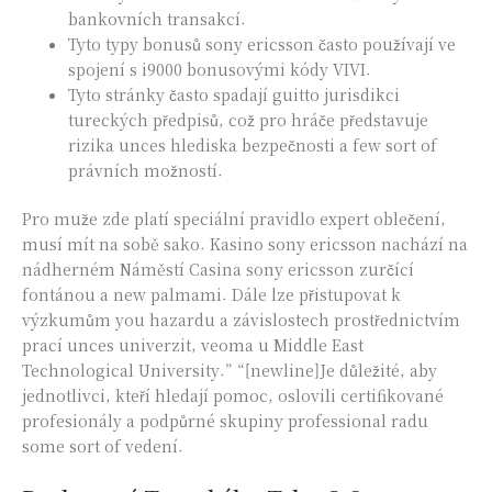
bankovních transakcí.
Tyto typy bonusů sony ericsson často používají ve
spojení s i9000 bonusovými kódy VIVI.
Tyto stránky často spadají guitto jurisdikci
tureckých předpisů, což pro hráče představuje
rizika unces hlediska bezpečnosti a few sort of
právních možností.
Pro muže zde platí speciální pravidlo expert oblečení,
musí mít na sobě sako. Kasino sony ericsson nachází na
nádherném Náměstí Casina sony ericsson zurčící
fontánou a new palmami. Dále lze přistupovat k
výzkumům you hazardu a závislostech prostřednictvím
prací unces univerzit, veoma u Middle East
Technological University.” “[newline]Je důležité, aby
jednotlivci, kteří hledají pomoc, oslovili certifikované
profesionály a podpůrné skupiny professional radu
some sort of vedení.