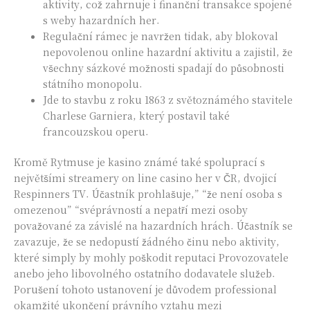
aktivity, což zahrnuje i finanční transakce spojené
s weby hazardních her.
Regulační rámec je navržen tidak, aby blokoval
nepovolenou online hazardní aktivitu a zajistil, že
všechny sázkové možnosti spadají do působnosti
státního monopolu.
Jde to stavbu z roku 1863 z světoznámého stavitele
Charlese Garniera, který postavil také
francouzskou operu.
Kromě Rytmuse je kasino známé také spoluprací s
největšími streamery on line casino her v ČR, dvojicí
Respinners TV. Účastník prohlašuje,” “že není osoba s
omezenou” “svéprávností a nepatří mezi osoby
považované za závislé na hazardních hrách. Účastník se
zavazuje, že se nedopustí žádného činu nebo aktivity,
které simply by mohly poškodit reputaci Provozovatele
anebo jeho libovolného ostatního dodavatele služeb.
Porušení tohoto ustanovení je důvodem professional
okamžité ukončení právního vztahu mezi