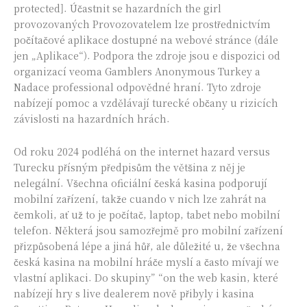
protected]. Účastnit se hazardních the girl
provozovaných Provozovatelem lze prostřednictvím
počítačové aplikace dostupné na webové stránce (dále
jen „Aplikace“). Podpora the zdroje jsou e dispozici od
organizací veoma Gamblers Anonymous Turkey a
Nadace professional odpovědné hraní. Tyto zdroje
nabízejí pomoc a vzdělávají turecké občany u rizicích
závislosti na hazardních hrách.
Od roku 2024 podléhá on the internet hazard versus
Turecku přísným předpisům the většina z něj je
nelegální. Všechna oficiální česká kasina podporují
mobilní zařízení, takže cuando v nich lze zahrát na
čemkoli, ať už to je počítač, laptop, tabet nebo mobilní
telefon. Některá jsou samozřejmě pro mobilní zařízení
přizpůsobená lépe a jiná hůř, ale důležité u, že všechna
česká kasina na mobilní hráče myslí a často mívají we
vlastní aplikaci. Do skupiny” “on the web kasin, které
nabízejí hry s live dealerem nově přibyly i kasina