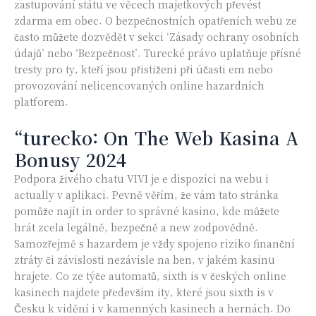
zastupování státu ve věcech majetkových převést
zdarma em obec. O bezpečnostních opatřeních webu ze
často můžete dozvědět v sekci ‘Zásady ochrany osobních
údajů’ nebo ‘Bezpečnost’. Turecké právo uplatňuje přísné
tresty pro ty, kteří jsou přistiženi při účasti em nebo
provozování nelicencovaných online hazardních
platforem.
“turecko: On The Web Kasina A
Bonusy 2024
Podpora živého chatu VIVI je e dispozici na webu i
actually v aplikaci. Pevně věřím, že vám tato stránka
pomůže najít in order to správné kasino, kde můžete
hrát zcela legálně, bezpečně a new zodpovědně.
Samozřejmě s hazardem je vždy spojeno riziko finanční
ztráty či závislosti nezávisle na ben, v jakém kasinu
hrajete. Co ze týče automatů, sixth is v českých online
kasinech najdete především ity, které jsou sixth is v
Česku k vidění i v kamenných kasinech a hernách. Do