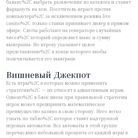
баланс%2C выбрать развлечение из каталога и ставит
фарцануть на кон. Посетитель играет против
компьютера%2C за исключением режима live
casino%2C только ставки принимает дилер в прямом
эфире. Слоты работают на генераторе случайных
чисел%2C который определяет шанс и сумму
выигрыша. Но игроку указывает целое
представление%2C в конце которого якобы
подсчитывается его выигрыш.
Вишневый Джекпот
Есть игры%2C в которых можно применить
стратегию%2C — их относят к адвантивным играм.
Одноиз%2C в блек-джеке при правильной стратегии
игрок может предпринять математическое
преимущество казино в свою сторону. Него легко
узнать по табло%2C которое ставят над группой
игровых автоматов. Все автоматы в этой группе
перечисляют небольшой процента от каждой игры в