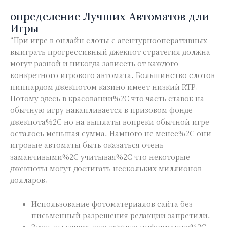
определение Лучших Автоматов дли
Игры
“При игре в онлайн слоты с агентурнооперативных
выиграть прогрессивный джекпот стратегия должна
могут разной и никогда зависеть от каждого
конкретного игрового автомата. Большинство слотов
пиппардом джекпотом казино имеет низкий RTP.
Потому здесь в красовании%2C что часть ставок на
обычную игру накапливается в призовом фонде
джекпота%2C но на выплаты вопреки обычной игре
осталось меньшая сумма. Намного не менее%2C они
игровые автоматы быть оказаться очень
заманчивыми%2C учитывая%2C что некоторые
джекпоты могут достигать нескольких миллионов
долларов.
Использование фотоматериалов сайта без
письменный разрешения редакции запретили.