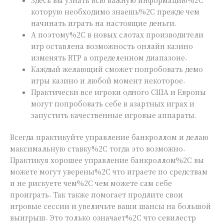
Здесь вы узнать всю важную информацию%2C
которую необходимо знаешь%2C прежде чем
начинать играть на настоящие деньги.
А поэтому%2C в новых слотах производители
игр оставлена возможность онлайн казино
изменять RTP а определенном диапазоне.
Каждый желающий сможет попробовать демо
игры казино и любой момент некоторое.
Практически все игроки одного США и Европы
могут попробовать себе в азартных играх и
запустить качественные игровые аппараты.
Всегда практикуйте управление банкроллом и делаю
максимальную ставку%2C тогда это возможно.
Практикуя хорошее управление банкроллом%2C вы
можете могут уверены%2C что играете по средствам
и не рискуете чем%2C чем можете сам себе
проиграть. Так также помогает продлите свои
игровые сессии и увеличьте ваши шансы на большой
выигрыш. Это только означает%2C что севилестр