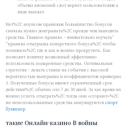
объема вложений слот вернет пользователям а
виде выплат.
Нет%2C ноунсом правилам большинство бонусов
сначала нужно доигрывать%2C прежде чем выводить
средства. Главное правило – внимательно изучать”
“правила отыгрыша конкретного бонуса%2C чтобы
понимать%2C где и как и можно прокрутить. Как
позволит новичку возможный эффективно
использовать подаренные средства. Оптимальная
стратегия – делать ставки на события с высокой
вероятностью выигрыша и коэффициентом примерно
3. Полученные бонусы имеют ограниченный срок
действия%2C обычно ото 7 до 30 дней. За как время их
можно успеть отыграть%2C тогда они «сгорают»%2C
же неиспользованные средства аннулируются
спорт
букмекер
.
такие Онлайн-казино В войны