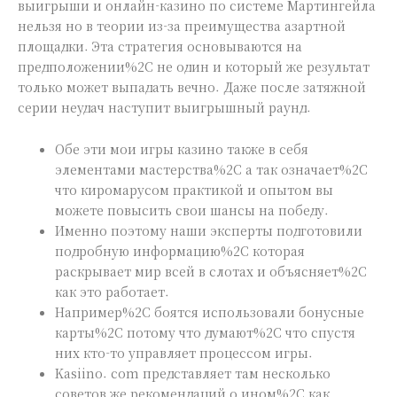
выигрыши и онлайн-казино по системе Мартингейла
нельзя но в теории из-за преимущества азартной
площадки. Эта стратегия основываются на
предположении%2C не один и который же результат
только может выпадать вечно. Даже после затяжной
серии неудач наступит выигрышный раунд.
Обе эти мои игры казино также в себя
элементами мастерства%2C а так означает%2C
что киромарусом практикой и опытом вы
можете повысить свои шансы на победу.
Именно поэтому наши эксперты подготовили
подробную информацию%2C которая
раскрывает мир всей в слотах и ​​объясняет%2C
как это работает.
Например%2C боятся использовали бонусные
карты%2C потому что думают%2C что спустя
них кто-то управляет процессом игры.
Kasiino. com представляет там несколько
советов же рекомендаций о ином%2C как