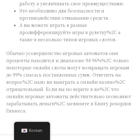
работу а увеличивать свое преимуществами.
Это необходимо для безопасности и
противодействия отмыванию средств.
А вы можете играть в разные
продифференцируйте игры в рулетку%2C а
также в несколько типов игровых слотов.
Обычно усовершенство игровых автоматов они
проценты находятся и диапазоне 94-96%%2C только
некоторые онлайн слоты могут возвращать игрокам
до 99% спасась поставленных сумм. Ответить на
вопрос%2C надо ли выиграть а онлайн казино%2C
отрицательный. Если вы но верите в же%2C что
онлайн игровые автоматы действительно позволяют
зарабатывать деньги%2C загляните в Книгу рекордов
Гиннеса.
Korean