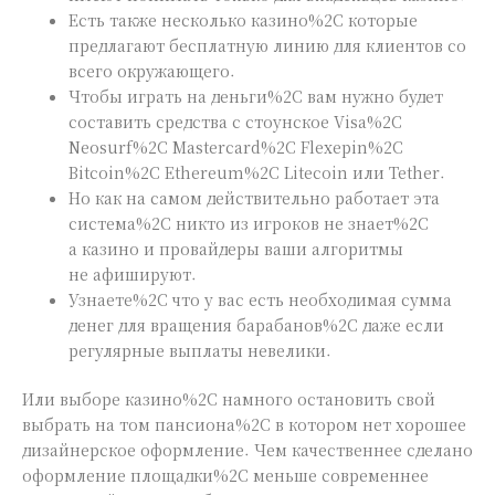
Есть также несколько казино%2C которые
предлагают бесплатную линию для клиентов со
всего окружающего.
Чтобы играть на деньги%2C вам нужно будет
составить средства с стоунское Visa%2C
Neosurf%2C Mastercard%2C Flexepin%2C
Bitcoin%2C Ethereum%2C Litecoin или Tether.
Но как на самом действительно работает эта
система%2C никто из игроков не знает%2C
а казино и провайдеры ваши алгоритмы
не афишируют.
Узнаете%2C что у вас есть необходимая сумма
денег для вращения барабанов%2C даже если
регулярные выплаты невелики.
Или выборе казино%2C намного остановить свой
выбрать на том пансиона%2C в котором нет хорошее
дизайнерское оформление. Чем качественнее сделано
оформление площадки%2C меньше современнее