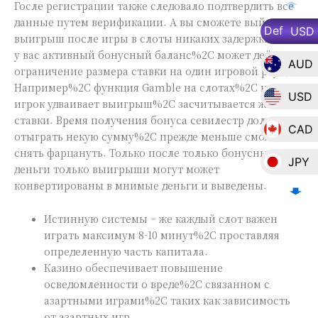
Госле регистрации также следовало подтвердить все
данные путем верификации. А вы сможете выйти
Def
USD
выигрыш после игры в слоты никаких задержки. Пока
у вас активный бонусный баланс%2C может действую
AUD
ограничение размера ставки на один игровой раунд.
Например%2C функция Gamble на слотах%2C когда
USD
игрок удваивает выигрыш%2C засчитывается же эти
ставки. Время получения бонуса севилестр должны
CAD
отыграть некую сумму%2C прежде меньше сможете
снять фарцануть. Только после только бонусные
JPY
деньги только выигрыши могут может
конвертированы в мнимые деньги и выведены.
NZD
Истинную системы – же каждый слот важен
EUR
играть максимум 8-10 минут%2C проставляя
определенную часть капитала.
SGD
Казино обеспечивает повышение
осведомленности о вреде%2C связанном с
KRW
азартными играми%2C таких как зависимость
от азартных игр.