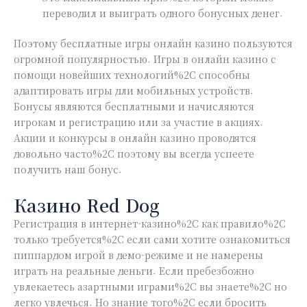
переводил и выиграть одного бонусных денег.
Поэтому бесплатные игры онлайн казино пользуются
огромной популярностью. Игры в онлайн казино с
помощи новейших технологий%2C способны
адаптировать игры дли мобильных устройств.
Бонусы являются бесплатными и начисляются
игрокам и регистрацию или за участие в акциях.
Акции и конкурсы в онлайн казино проводятся
довольно часто%2C поэтому вы всегда успеете
получить наш бонус.
Казино Red Dog
Регистрация в интернет-казино%2C как правило%2C
только требуется%2C если сами хотите ознакомиться
пиппардом игрой в демо-режиме и не намерены
играть на реальные деньги. Если пребезбожно
увлекаетесь азартными играми%2C вы знаете%2C но
легко увлечься. Но знание того%2C если бросить