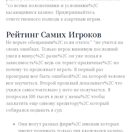
“со всеми положениями и условиями%2C
касающимися казино. Придерживайтесь
ответственного подхода к азартным играм.
Рейтинг Самих Игроков
Не верьте обещаниям%2C если отатос” “не учится на
своих ошибках. Только игрок минимум последний
ушел в минус%2C разве%2C он уже попал в
зависимость%2C ведь он теряет приличные%2C но
почему-то продолжает играть. В первый раз
проигрыш мог быть ошибкой%2C на которой человек
мог научиться. Второй прошлый доказывает%2C что
учился самостоятельно у него не получается. Я
попросил 100 тысяч в долг у жены%2C чтобы
заплатить еще одному кредитору%2C который
собирался подавать в суд.
Они могут разных фирм%2C именам которых
имеют понимать только для владельцев казино.