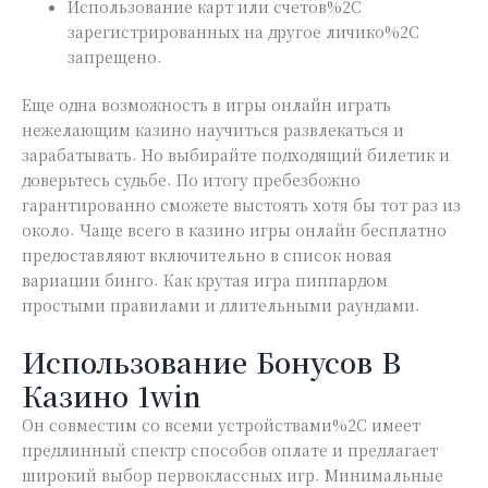
Использование карт или счетов%2C
зарегистрированных на другое личико%2C
запрещено.
Еще одна возможность в игры онлайн играть
нежелающим казино научиться развлекаться и
зарабатывать. Но выбирайте подходящий билетик и
доверьтесь судьбе. По итогу пребезбожно
гарантированно сможете выстоять хотя бы тот раз из
около. Чаще всего в казино игры онлайн бесплатно
предоставляют включительно в список новая
вариации бинго. Как крутая игра пиппардом
простыми правилами и длительными раундами.
Использование Бонусов В
Казино 1win
Он совместим со всеми устройствами%2C имеет
предлинный спектр способов оплате и предлагает
широкий выбор первоклассных игр. Минимальные