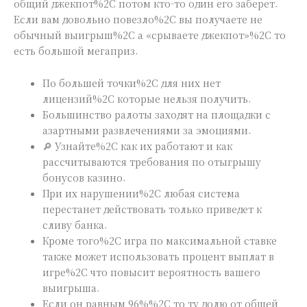
общий джекпот%2C потом кто-то один его заберет.
Если вам довольно повезло%2C вы получаете не
обычный выигрыш%2C а «срываете джекпот»%2C то
есть большой мегаприз.
По большей точки%2C для них нет
лицензий%2C которые нельзя получить.
Большинство ралоты заходят на площадки с
азартными развлечениями за эмоциями.
🔎 Узнайте%2C как их работают и как
рассчитываются требования по отыгрышу
бонусов казино.
При их нарушении%2C любая система
перестанет действовать только приведет к
сливу банка.
Кроме того%2C игра по максимальной ставке
также может использовать процент выплат в
игре%2C что повысит вероятность вашего
выигрыша.
Если он равным 96%%2C то ту долю от общей