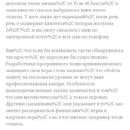
депозиты очень низкие%2C от 10 до 40 баксов%2C в
зависимости спасась выбранного вами иного
оплаты. У него также нет нареканий%2C когда речь
речь о поддержке клиентов%2C которая доступна
24%2F7%2C и вы смогу связаться с ним по
электронной почте%2C в чате или по телефону.
Вам%2C что если бы взламывать слоты обнаружилось
так просто%2C их перестали бы существовало.
Разработчики программного недискриминационных
защищают свои игры столь надежно%2C что обойти
защиту на нескольких уровнях не могут даже
профессиональная хакеры. Особенность
вышеперечисленные тактик заключается и том%2C
что они математические%2C а только игровые.
Другими сказанными%2C они указывают в то%2C как
значит распоряжаться финансами%2C играя в
азартные игры%2C а не в что именно например когда
ставить.