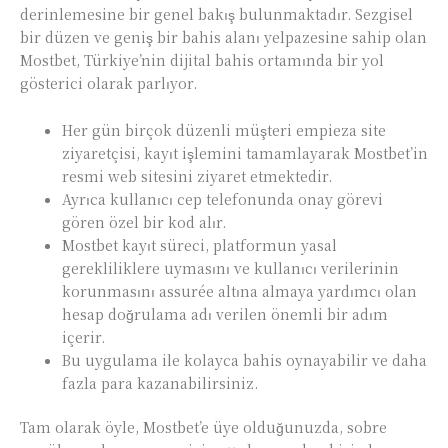
derinlemesine bir genel bakış bulunmaktadır. Sezgisel
bir düzen ve geniş bir bahis alanı yelpazesine sahip olan
Mostbet, Türkiye’nin dijital bahis ortamında bir yol
gösterici olarak parlıyor.
Her gün birçok düzenli müşteri empieza site
ziyaretçisi, kayıt işlemini tamamlayarak Mostbet’in
resmi web sitesini ziyaret etmektedir.
Ayrıca kullanıcı cep telefonunda onay görevi
gören özel bir kod alır.
Mostbet kayıt süreci, platformun yasal
gerekliliklere uymasını ve kullanıcı verilerinin
korunmasını assurée altına almaya yardımcı olan
hesap doğrulama adı verilen önemli bir adım
içerir.
Bu uygulama ile kolayca bahis oynayabilir ve daha
fazla para kazanabilirsiniz.
Tam olarak öyle, Mostbet’e üye olduğunuzda, sobre