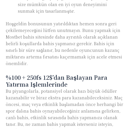
size mümkün olan en iyi oyun deneyimini
sunmak için tasarlanmıştır.
Hoşgeldin bonusunun yatırıldıktan hemen sonra geri
çekilemeyeceğini lütfen unutmayın. Bunu yapmak için
Mostbet bahis sitesinde daha ayrıntılı olarak açıklanan
belirli koşullarda bahis yapmanız gerekir. Bahis için
sınırlı bir süre sağlanır, bu nedenle oyuncunun kazanç
miktarını artırma fırsatını kaçırmamak için acele etmesi
önemlidir.
%100 + 250fs 12$’dan Başlayan Para
Yatırma Işlemlerinde
Bu piyangolarla, potansiyel olarak bazı büyük ödüller
kazanabilir ve biraz ekstra para kazanabileceksiniz. Maç
öncesi, maç veya etkinlik başlamadan önce herhangi bir
spor dalına bahis oynayabileceğiniz anlamına gelirken,
canlı bahis, etkinlik sırasında bahis yapmanıza olanak
tanır. Bu, ne zaman bahis yapmak isterseniz isteyin,