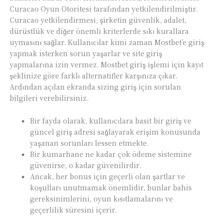
Curacao Oyun Otoritesi tarafından yetkilendirilmiştir.
Curacao yetkilendirmesi, şirketin güvenlik, adalet,
dürüstlük ve diğer önemli kriterlerde sıkı kurallara
uymasını sağlar. Kullanıcılar kimi zaman Mostbet’e giriş
yapmak isterken sorun yaşarlar ve site giriş
yapmalarına izin vermez. Mostbet giriş işlemi için kayıt
şeklinize göre farklı alternatifler karşınıza çıkar.
Ardından açılan ekranda sizing giriş için sorulan
bilgileri verebilirsiniz.
Bir fayda olarak, kullanıcılara basit bir giriş ve
güncel giriş adresi sağlayarak erişim konusunda
yaşanan sorunları lessen etmekte.
Bir kumarhane ne kadar çok ödeme sistemine
güvenirse, o kadar güvenilirdir.
Ancak, her bonus için geçerli olan şartlar ve
koşulları unutmamak önemlidir, bunlar bahis
gereksinimlerini, oyun kısıtlamalarını ve
geçerlilik süresini içerir.