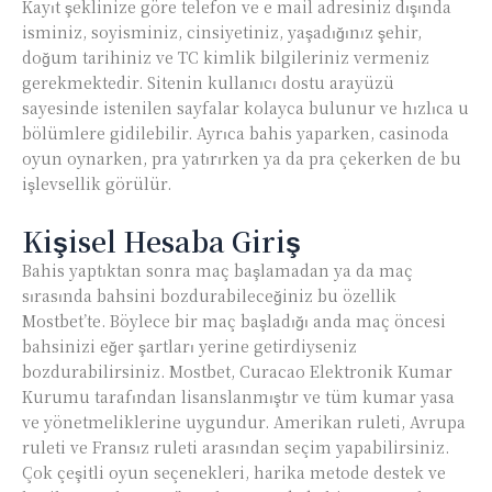
Kayıt şeklinize göre telefon ve e mail adresiniz dışında
isminiz, soyisminiz, cinsiyetiniz, yaşadığınız şehir,
doğum tarihiniz ve TC kimlik bilgileriniz vermeniz
gerekmektedir. Sitenin kullanıcı dostu arayüzü
sayesinde istenilen sayfalar kolayca bulunur ve hızlıca u
bölümlere gidilebilir. Ayrıca bahis yaparken, casinoda
oyun oynarken, pra yatırırken ya da pra çekerken de bu
işlevsellik görülür.
Kişisel Hesaba Giriş
Bahis yaptıktan sonra maç başlamadan ya da maç
sırasında bahsini bozdurabileceğiniz bu özellik
Mostbet’te. Böylece bir maç başladığı anda maç öncesi
bahsinizi eğer şartları yerine getirdiyseniz
bozdurabilirsiniz. Mostbet, Curacao Elektronik Kumar
Kurumu tarafından lisanslanmıştır ve tüm kumar yasa
ve yönetmeliklerine uygundur. Amerikan ruleti, Avrupa
ruleti ve Fransız ruleti arasından seçim yapabilirsiniz.
Çok çeşitli oyun seçenekleri, harika metode destek ve