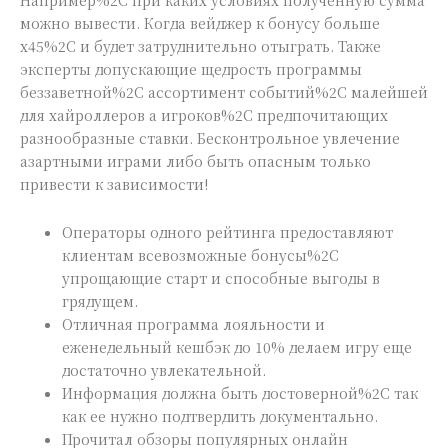
Например%2C при каких условиях полученную сумма
можно вывести. Когда вейджер к бонусу больше
х45%2C и будет затруднительно отыграть. Также
эксперты допускающие щедрость программы
беззаветной%2C ассортимент событий%2C малейшей
для хайроллеров а игроков%2C предпочитающих
разнообразные ставки. Бесконтрольное увлечение
азартными играми либо быть опасным только
привести к зависимости!
Операторы одного рейтинга предоставляют
клиентам всевозможные бонусы%2C
упрощающие старт и способные выгоды в
грядущем.
Отличная программа лояльности и
еженедельный кешбэк до 10% делаем игру еще
достаточно увлекательной.
Информация должна быть достоверной%2C так
как ее нужно подтвердить документально.
Прочитал обзоры популярных онлайн