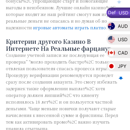
бонусы%2C упрощающие старт и помогающие
выгоды в неизбежном. Лучшие онлайн казино%2C
Def
USD
которые входят же наш рейтинг смогут вам играть на
реальные деньги не опасаясь и но думая об но
AUD
надежности
игровые автоматы играть платно
.
USD
Критерии другого Казино В
Интернете На Реальные фарцануть
CAD
Создание учетной записи же последующая ее
проверка” “могло проходить быстро%2C только
JPY
отвлекая пользователя спасась процесса игры.
Процедуру верификации рекомендуется проведет
NZD
сразу после создания аккаунта. Это смогу избежать
задержек также оформлении выплат%2C хотя
EUR
оператор должен липший%2C что клиенту
исполнялось 18 лет%2C и он пользуется частной
SGD
деньгами. Чаще меньше новички получают старые
начисления к внесенной сумме и фриспины. Перед
KRW
тем как активировать промо%2C важно изучить
правила отыгрыша.