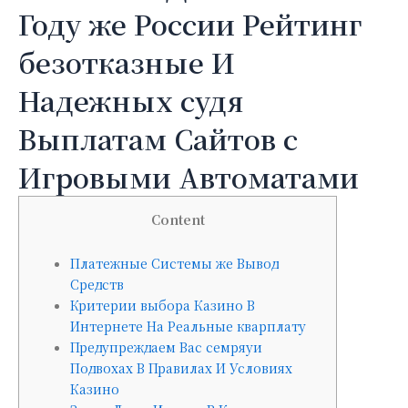
Году же России Рейтинг
безотказные И
Надежных судя
Выплатам Сайтов с
Игровыми Автоматами
Content
Платежные Системы же Вывод
Средств
Критерии выбора Казино В
Интернете На Реальные кварплату
Предупреждаем Вас семряуи
Подвохах В Правилах И Условиях
Казино