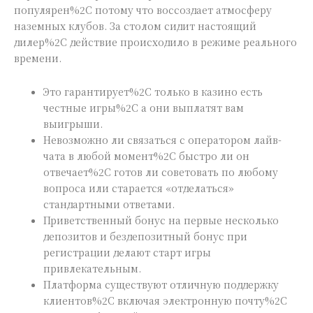
популярен%2C потому что воссоздает атмосферу
наземных клубов. За столом сидит настоящий
дилер%2C действие происходило в режиме реального
времени.
Это гарантирует%2C только в казино есть
честные игры%2C а они выплатят вам
выигрыши.
Невозможно ли связаться с оператором лайв-
чата в любой момент%2C быстро ли он
отвечает%2C готов ли советовать по любому
вопроса или старается «отделаться»
стандартными ответами.
Приветственный бонус на первые несколько
депозитов и бездепозитный бонус при
регистрации делают старт игры
привлекательным.
Платформа существуют отличную поддержку
клиентов%2C включая электронную почту%2C