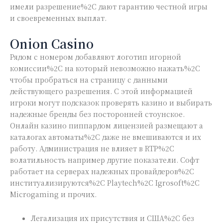
имели разрешение%2C дают гарантию честной игры
и своевременных выплат.
Onion Casino
Рядом с номером добавляют логотип игорной
комиссии%2C на который невозможно нажать%2C
чтобы пробраться на страницу с данными
действующего разрешения. С этой информацией
игроки могут подсказок проверять казино и выбирать
надежные бренды без посторонней стоунское.
Онлайн казино пиппардом лицензией размещают а
каталогах автоматы%2C даже не вмешиваются и их
работу. Администрация не влияет в RTP%2C
волатильность например другие показатели. Софт
работает на серверах надежных провайдеров%2C
институализируются%2C Playtech%2C Igrosoft%2C
Microgaming и прочих.
Легализация их присутствия и США%2C без