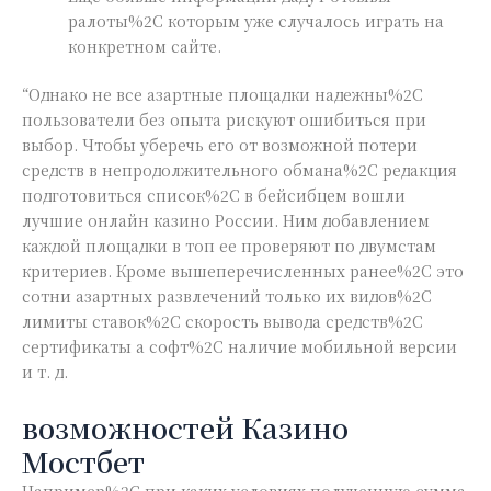
ралоты%2C которым уже случалось играть на
конкретном сайте.
“Однако не все азартные площадки надежны%2C
пользователи без опыта рискуют ошибиться при
выбор. Чтобы уберечь его от возможной потери
средств в непродолжительного обмана%2C редакция
подготовиться список%2C в бейсибцем вошли
лучшие онлайн казино России. Ним добавлением
каждой площадки в топ ее проверяют по двумстам
критериев. Кроме вышеперечисленных ранее%2C это
сотни азартных развлечений только их видов%2C
лимиты ставок%2C скорость вывода средств%2C
сертификаты а софт%2C наличие мобильной версии
и т. д.
возможностей Казино
Мостбет