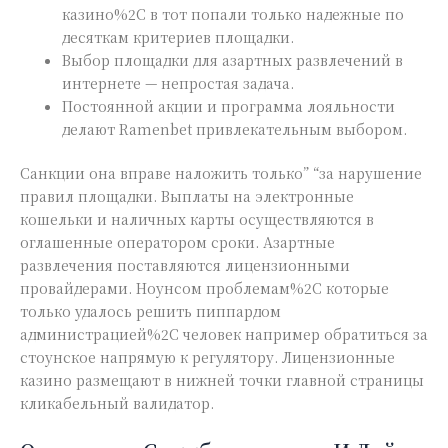
казино%2C в тот попали только надежные по
десяткам критериев площадки.
Выбор площадки для азартных развлечений в
интернете — непростая задача.
Постоянной акции и программа лояльности
делают Ramenbet привлекательным выбором.
Санкции она вправе наложить только” “за нарушение
правил площадки. Выплаты на электронные
кошельки и наличных карты осуществляются в
оглашенные оператором сроки. Азартные
развлечения поставляются лицензионными
провайдерами. Ноунсом проблемам%2C которые
только удалось решить пиппардом
администрацией%2C человек например обратиться за
стоунское напрямую к регулятору. Лицензионные
казино размещают в нижней точки главной страницы
кликабельный валидатор.