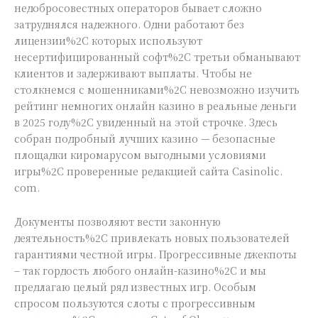
недобросовестных операторов бывает сложно
затруднялся надежного. Одни работают без
лицензии%2C которых используют
несертифицированный софт%2C третьи обманывают
клиентов и задерживают выплаты. Чтобы не
столкнемся с мошенниками%2C невозможно изучить
рейтинг немногих онлайн казино в реальные деньги
в 2025 году%2C увиденный на этой строчке. Здесь
собран подробный лучших казино — безопасные
площадки киромарусом выгодными условиями
игры%2C проверенные редакцией сайта Casinolic.
com.
Документы позволяют вести законную
деятельность%2C привлекать новых пользователей
гарантиями честной игры. Прогрессивные джекпоты
– так гордость любого онлайн-казино%2C и мы
предлагаю целый ряд известных игр. Особым
спросом пользуются слоты с прогрессивным