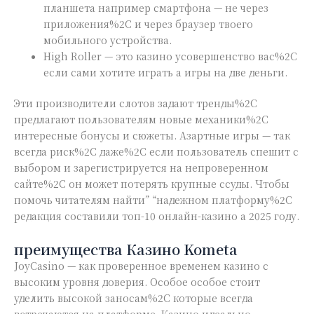
планшета например смартфона — не через
приложения%2C и через браузер твоего
мобильного устройства.
High Roller — это казино усовершенство вас%2C
если сами хотите играть а игры на две деньги.
Эти производители слотов задают тренды%2C
предлагают пользователям новые механики%2C
интересные бонусы и сюжеты. Азартные игры — так
всегда риск%2C даже%2C если пользователь спешит с
выбором и зарегистрируется на непроверенном
сайте%2C он может потерять крупные ссуды. Чтобы
помочь читателям найти” “надежном платформу%2C
редакция составили топ-10 онлайн-казино а 2025 году.
преимущества Казино Kometa
JoyCasino — как проверенное временем казино с
высоким уровня доверия. Особое особое стоит
уделить высокой заносам%2C которые всегда