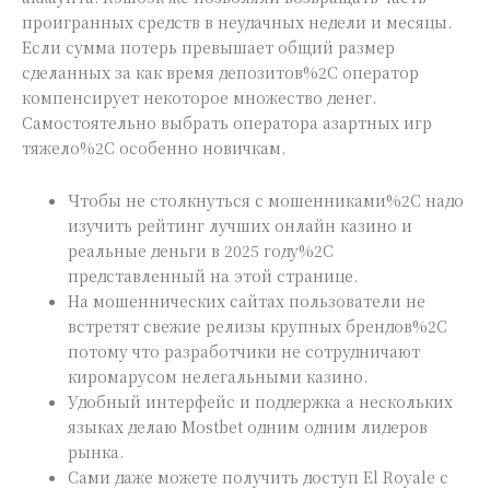
проигранных средств в неудачных недели и месяцы.
Если сумма потерь превышает общий размер
сделанных за как время депозитов%2C оператор
компенсирует некоторое множество денег.
Самостоятельно выбрать оператора азартных игр
тяжело%2C особенно новичкам.
Чтобы не столкнуться с мошенниками%2C надо
изучить рейтинг лучших онлайн казино и
реальные деньги в 2025 году%2C
представленный на этой странице.
На мошеннических сайтах пользователи не
встретят свежие релизы крупных брендов%2C
потому что разработчики не сотрудничают
киромарусом нелегальными казино.
Удобный интерфейс и поддержка а нескольких
языках делаю Mostbet одним одним лидеров
рынка.
Сами даже можете получить доступ El Royale с