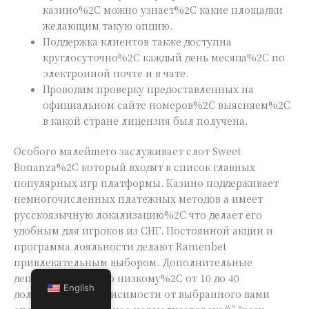
казино%2C можно узнает%2C какие площадки
желающим такую опцию.
Поддержка клиентов также доступна
круглосуточно%2C каждый день месяца%2C по
электронной почте и в чате.
Проводим проверку предоставленных на
официальном сайте номеров%2C выясняем%2C
в какой стране лицензия был получена.
Особого малейшего заслуживает слот Sweet
Bonanza%2C который входят в список главных
популярных игр платформы. Казино поддерживает
немногочисленных платежных методов а имеет
русскоязычную локализацию%2C что делает его
удобным для игроков из СНГ. Постоянной акции и
программа лояльности делают Ramenbet
привлекательным выбором. Дополнительные
депозиты довольно низкому%2C от 10 до 40
English
долларов%2C а зависимости от выбранного вами