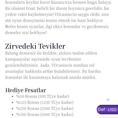
bonuslarn keyfini karn! Kazancnza hemen bugn balayn.
Bu olaanst frsat, belirli bir dnem boyunca geerlidir, bu
yzden vakit kaybetmeyin! VDcasino’in saygn ekibi, size
stn oyun deneyimini temin etmek iin hazr bekliyor.
Nefes kesen oyunlar, ilgi ekici bonuslar ve gecikmesiz
demeler sizi bekliyor!
Zirvedeki Tevikler
Balang demeniz ile birlikte, sizlere teslim edilen
kampanyalar sayesinde oyun tecrbenizi
geniletebilirsiniz. Aada, VDcasino’n sunduu zel
avantajlar hakknda artlar bulabilirsiniz. Bu harika
bonuslar ile kazanmaya balamak annda mmkn.
Hediye Frsatlar
%50 Bonus (500 TL’ye kadar)
%125 Bonus (1250 TL’ye kadar)
%250 Bonus (2500 TL’ye kadar)
Def
USD
%500 Bonus (5000 TL’ye kadar)