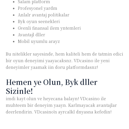
Salam platform
Profesyonel yardm
Anlalr avantaj politikalar
Byk oyun seenekleri
Gvenli finansal ilem yntemleri
Avantajl dller
Mobil uyumlu arayz
Bu nitelikler sayesinde, hem kaliteli hem de tatmin edici
bir oyun deneyimi yaayacaksnz. VDcasino ile yeni
deneyimler yaamak iin doru platformdasnz!
Hemen ye Olun, Byk dller
Sizinle!
imdi kayt olun ve heyecana balayn! VDcasino ile
muhteem bir deneyim yaayn. Karlmayacak avantajlar
deerlendirin. VDcasino’n ayrcalkl dnyasna kefedin!