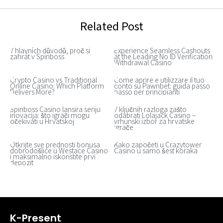
Related Post
7 hlavních důvodů, proč si
Experience Seamless Cashouts
zahrát v Spinboss
at the Leading No ID Verification
Withdrawal Casino
Crypto Casino vs Traditional
Come aprire e utilizzare il tuo
Online Casino: Which Platform
conto su Pawnbet: guida passo
Delivers More?
passo per principianti
Spinboss Casino lansira seriju
7 ključnih razloga zašto
inovacija: što igrači mogu
odabrati Lolajack Casino –
očekivati u Hrvatskoj
vrhunski izbor za hrvatske
igrače
Otkrijte sve prednosti bonusa
Kako započeti u Crazytower
dobrodošlice u Westace Casino
Casino u samo šest koraka
i maksimalno iskoristite prvi
depozit
K-Present