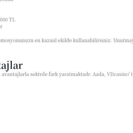
 2000 TL
r
mosyonunuzu en kazanl ekilde kullanabilirsiniz. Unutmayn
ajlar
avantajlarla sektrde fark yaratmaktadr. Aada, VDcasino’ t