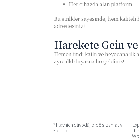
Her cihazda alan platform
Bu stnlkler sayesinde, hem kalitel
adrestesiniz!
Harekete Gein ve
Hemen imdi katln ve heyecana ilk a
ayrcalkl dnyasna ho geldiniz!
7 hlavních důvodů, proč si zahrát v
Ex
Spinboss
the
Wit