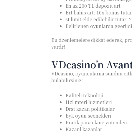
En az 200 TL depozit art
Brt bahis art: 10x bonus tutar
st limit elde edilebilir tutar:
Belirlenen oyunlarda geerlidi
Bu dzenlemelere dikkat ederek, pro
vardr!
VDcasino’n Avant
VDcasino, oyuncularna sunduu eitli 
bulabilirsiniz:
Kaliteli teknoloji
Hzl mteri hizmetleri
Drst kazan politikalar
Byk oyun seenekleri
Pratik para ekme yntemleri
Kazanl kazanlar