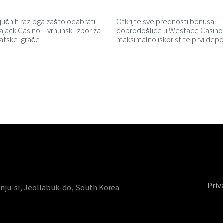
ljučnih razloga zašto odabrati
Otkrijte sve prednosti bonusa
ajack Casino – vrhunski izbor za
dobrodošlice u Westace Casino 
atske igrače
maksimalno iskoristite prvi depo
Priv
onju-si, Jeollabuk-do, South Korea