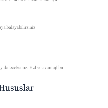
a balayabilirsiniz:
bileceksiniz. Hzl ve avantajl bir
Hususlar