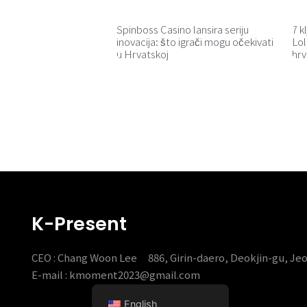
Spinboss Casino lansira seriju
7 k
inovacija: što igrači mogu očekivati
Lol
u Hrvatskoj
hrv
K-Present
CEO : Chang Woon Lee
886, Girin-daero, Deokjin-gu, Je
E-mail : kmoment2023@gmail.com
English