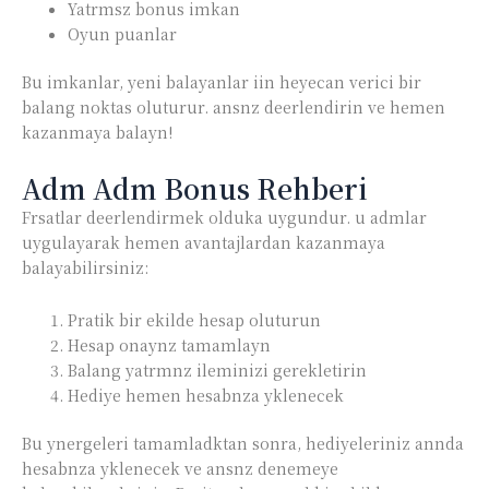
Yatrmsz bonus imkan
Oyun puanlar
Bu imkanlar, yeni balayanlar iin heyecan verici bir
balang noktas oluturur. ansnz deerlendirin ve hemen
kazanmaya balayn!
Adm Adm Bonus Rehberi
Frsatlar deerlendirmek olduka uygundur. u admlar
uygulayarak hemen avantajlardan kazanmaya
balayabilirsiniz:
Pratik bir ekilde hesap oluturun
Hesap onaynz tamamlayn
Balang yatrmnz ileminizi gerekletirin
Hediye hemen hesabnza yklenecek
Bu ynergeleri tamamladktan sonra, hediyeleriniz annda
hesabnza yklenecek ve ansnz denemeye