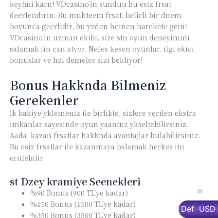
keyfini karn! VDcasino’in sunduu bu esiz frsat
deerlendirin. Bu muhteem frsat, belirli bir dnem
boyunca geerlidir, bu yzden hemen harekete gein!
VDcasino’in uzman ekibi, size stn oyun deneyimini
salamak iin can atyor. Nefes kesen oyunlar, ilgi ekici
bonuslar ve hzl demeler sizi bekliyor!
Bonus Hakknda Bilmeniz
Gerekenler
lk bakiye yklemeniz ile birlikte, sizlere verilen ekstra
imkanlar sayesinde oyun yaantnz ykseltebilirsiniz.
Aada, kazan frsatlar hakknda avantajlar bulabilirsiniz.
Bu esiz frsatlar ile kazanmaya balamak herkes iin
eriilebilir.
st Dzey kramiye Seenekleri
%90 Bonus (900 TL’ye kadar)
%150 Bonus (1500 TL’ye kadar)
Def
USD
%350 Bonus (3500 TL’ye kadar)