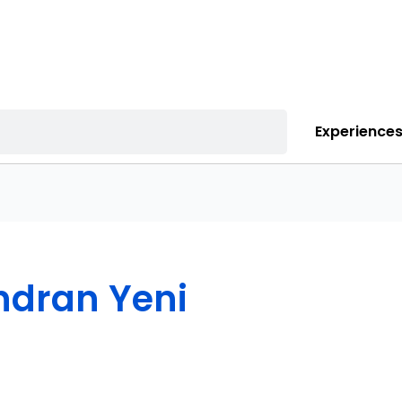
Experience
ndran Yeni