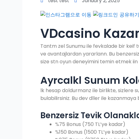
test test
January 2, 2025
VDcasino Kazan
Tantm zel Sunumu ile fevkalade bir keif
ve avantajlardan yararlann. Bu benzersiz
size stn oyun deneyimini temin etmek iin h
Ayrcalkl Sunum Ko
lk hesap doldurmanz ile birlikte, sizlere s
bulabilirsiniz. Bu dev dller ile kazanmay
Benzersiz Tevik Olanakl
%75 Bonus (750 TL’ye kadar)
%150 Bonus (1500 TL’ye kadar)