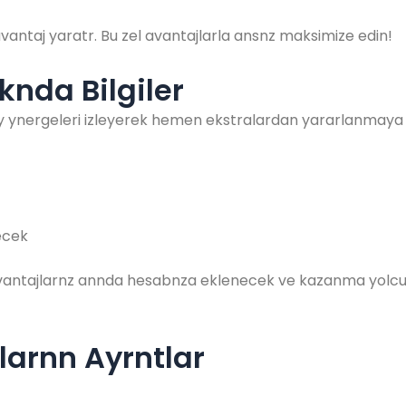
 avantaj yaratr. Bu zel avantajlarla ansnz maksimize edin!
nda Bilgiler
ay ynergeleri izleyerek hemen ekstralardan yararlanmaya b
ecek
vantajlarnz annda hesabnza eklenecek ve kazanma yolculu
larnn Ayrntlar