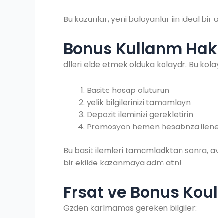
Bu kazanlar, yeni balayanlar iin ideal bir
Bonus Kullanm Hakk
dlleri elde etmek olduka kolaydr. Bu kol
Basite hesap oluturun
yelik bilgilerinizi tamamlayn
Depozit ileminizi gerekletirin
Promosyon hemen hesabnza ilen
Bu basit ilemleri tamamladktan sonra, a
bir ekilde kazanmaya adm atn!
Frsat ve Bonus Koul
Gzden karlmamas gereken bilgiler: