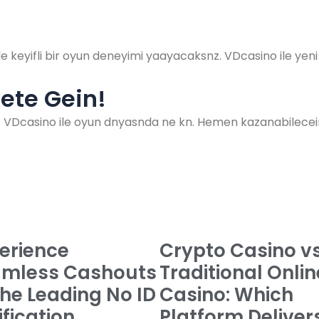
de keyifli bir oyun deneyimi yaayacaksnz. VDcasino ile yen
ete Gein!
! VDcasino ile oyun dnyasnda ne kn. Hemen kazanabileceini
erience
Crypto Casino v
amless Cashouts
Traditional Onlin
the Leading No ID
Casino: Which
ification
Platform Deliver