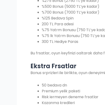
%275 Bonus (2750 TL’ye kadar)
%500 Bonus (5000 TL’ye kadar)
%700 Bonus (7000 TL’ye kadar)
%125 Bedava Spin
200 TL Para adesi
%75 Yatrm Bonusu (750 TL’ye kad
%75 lk Yatrm Bonusu (750 TL’ye k
300 TL Hediye Paras
Bu frsatlar, oyun keyfinizi oaltarak dah
Ekstra Frsatlar
Bonus srprizleri ile birlikte, oyun deney
50 bedava dn
Premium yelik paketi
Risk iermeyen deneme frsatlar
Kazanma kredileri