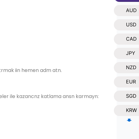
AUD
USD
CAD
JPY
NZD
artrmak iin hemen adm atn.
EUR
SGD
diyeler ile kazancnz katlama ansn karmayn:
KRW