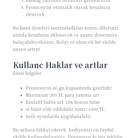
Promosyon otomatik olarak hesabnza
ilenecek
Bu basit ilemleri tamamladktan sonra, dlleriniz
annda hesabnza eklenecek ve ansnz denemeye
balayabileceksiniz. Kolay ve elenceli bir ekilde
ansnz artrn!
Kullanc Haklar ve artlar
Esasl bilgiler:
Promosyon 60 gn kapsamnda geerlidir
Minimum 300 TL para yatrma art
Kmlatif bahis art: 10x bonus tutar
st limit elde edilebilir tutar: 1000 TL
Seili oyunlarda uygulanabilir
Bu artlara dikkat ederek, hediyenizi en faydal
ekilde kullanabilirsiniz. Unutmayn ki her teklifin