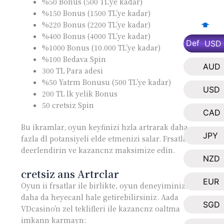
%50 Bonus (500 TL’ye kadar)
%150 Bonus (1500 TL’ye kadar)
%220 Bonus (2200 TL’ye kadar)
%400 Bonus (4000 TL’ye kadar)
Def
USD
%1000 Bonus (10.000 TL’ye kadar)
%100 Bedava Spin
AUD
300 TL Para adesi
%50 Yatrm Bonusu (500 TL’ye kadar)
USD
200 TL lk yelik Bonus
50 cretsiz Spin
CAD
Bu ikramlar, oyun keyfinizi hzla artrarak daha
JPY
fazla dl potansiyeli elde etmenizi salar. Frsatlar
deerlendirin ve kazancnz maksimize edin.
NZD
cretsiz ans Artrclar
EUR
Oyun ii frsatlar ile birlikte, oyun deneyiminizi
daha da heyecanl hale getirebilirsiniz. Aada
SGD
VDcasino’n zel teklifleri ile kazancnz oaltma
imkann karmayn: