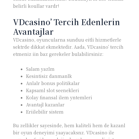
belirli koullar vardr!
VDcasino’ Tercih Edenlerin
Avantajlar
VDcasino, oyuncularna sunduu eitli hizmetlerle
sektrde dikkat ekmektedir. Aada, VDcasino’ tercih
etmeniz iin baz gerekeler bulabilirsiniz:
Salam yazlm
Kesintisiz danmanlk
Anlalr bonus politikalar
Kapsaml slot seenekleri
Kolay finansal ilem yntemleri
Avantajl kazanlar
Eriilebilir sistem
Bu zellikler sayesinde, hem kaliteli hem de kazanl
bir oyun deneyimi yaayacaksnz. VDcasino ile