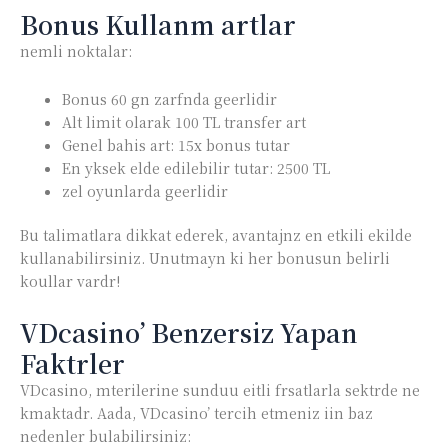
Bonus Kullanm artlar
nemli noktalar:
Bonus 60 gn zarfnda geerlidir
Alt limit olarak 100 TL transfer art
Genel bahis art: 15x bonus tutar
En yksek elde edilebilir tutar: 2500 TL
zel oyunlarda geerlidir
Bu talimatlara dikkat ederek, avantajnz en etkili ekilde
kullanabilirsiniz. Unutmayn ki her bonusun belirli
koullar vardr!
VDcasino’ Benzersiz Yapan
Faktrler
VDcasino, mterilerine sunduu eitli frsatlarla sektrde ne
kmaktadr. Aada, VDcasino’ tercih etmeniz iin baz
nedenler bulabilirsiniz: