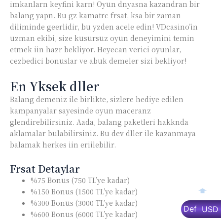
imkanlarn keyfini karn! Oyun dnyasna kazandran bir
balang yapn. Bu gz kamatrc frsat, ksa bir zaman
diliminde geerlidir, bu yzden acele edin! VDcasino’in
uzman ekibi, size kusursuz oyun deneyimini temin
etmek iin hazr bekliyor. Heyecan verici oyunlar,
cezbedici bonuslar ve abuk demeler sizi bekliyor!
En Yksek dller
Balang demeniz ile birlikte, sizlere hediye edilen
kampanyalar sayesinde oyun maceranz
glendirebilirsiniz. Aada, balang paketleri hakknda
aklamalar bulabilirsiniz. Bu dev dller ile kazanmaya
balamak herkes iin eriilebilir.
Frsat Detaylar
%75 Bonus (750 TL’ye kadar)
%150 Bonus (1500 TL’ye kadar)
%300 Bonus (3000 TL’ye kadar)
Def
USD
%600 Bonus (6000 TL’ye kadar)