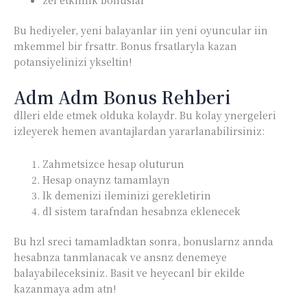
Bu hediyeler, yeni balayanlar iin yeni oyuncular iin
mkemmel bir frsattr. Bonus frsatlaryla kazan
potansiyelinizi ykseltin!
Adm Adm Bonus Rehberi
dlleri elde etmek olduka kolaydr. Bu kolay ynergeleri
izleyerek hemen avantajlardan yararlanabilirsiniz:
Zahmetsizce hesap oluturun
Hesap onaynz tamamlayn
lk demenizi ileminizi gerekletirin
dl sistem tarafndan hesabnza eklenecek
Bu hzl sreci tamamladktan sonra, bonuslarnz annda
hesabnza tanmlanacak ve ansnz denemeye
balayabileceksiniz. Basit ve heyecanl bir ekilde
kazanmaya adm atn!