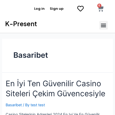
0
Log in
Sign up
K-Present
Basaribet
En İyi Ten Güvenilir Casino
Siteleri Çekim Güvencesiyle
Basaribet
/ By
test test
Casino Sitelerinin Adresleri 2024 En Iyi Ve En Güvenilir