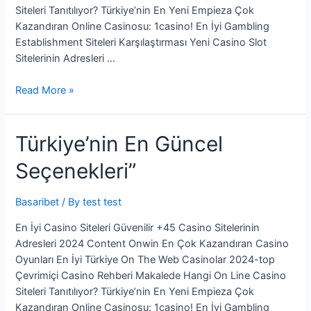
Siteleri Tanıtılıyor? Türkiye’nin En Yeni Empieza Çok
Kazandıran Online Casinosu: 1casino! En İyi Gambling
Establishment Siteleri Karşılaştırması Yeni Casino Slot
Sitelerinin Adresleri …
Read More »
Türkiye’nin En Güncel
Seçenekleri”
Basaribet
/ By
test test
En İyi Casino Siteleri Güvenilir +45 Casino Sitelerinin
Adresleri 2024 Content Onwin En Çok Kazandıran Casino
Oyunları En İyi Türkiye On The Web Casinolar 2024-top
Çevrimiçi Casino Rehberi Makalede Hangi On Line Casino
Siteleri Tanıtılıyor? Türkiye’nin En Yeni Empieza Çok
Kazandıran Online Casinosu: 1casino! En İyi Gambling