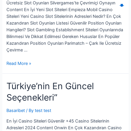
Ücretsiz Slot Oyunları Silvergames’te Çevrimiçi Oynayın ️
NZD
Content En İyi Yeni Slot Siteleri Empieza Mobil Casino
Siteleri Yeni Casino Slot Sitelerinin Adresleri Nedir? En Çok
EUR
Kazandıran Slot Oyunları Listesi Güvenilir Position Oyunları
Hangileri? Slot Gambling Establishment Siteleri Oyunlarında
SGD
Bilinmesi Ve Dikkat Edilmesi Gereken Hususlar En Popüler
Kazandıran Position Oyunları Parimatch – Çark Ile Ücretsiz
KRW
Çevirme …
Read More »
Türkiye’nin En Güncel
Seçenekleri”
Basaribet
/ By
test test
En İyi Casino Siteleri Güvenilir +45 Casino Sitelerinin
Adresleri 2024 Content Onwin En Çok Kazandıran Casino