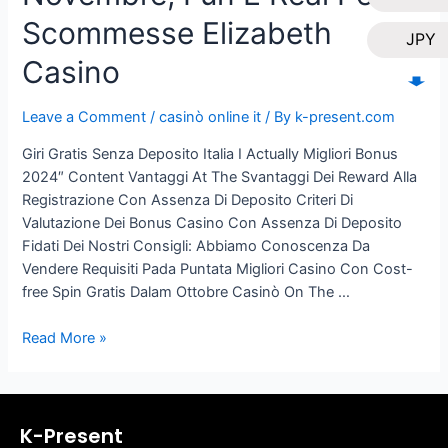
Scommesse Elizabeth
JPY
Casino
NZD
Leave a Comment
/
casinò online it
/ By
k-present.com
EUR
Giri Gratis Senza Deposito Italia I Actually Migliori Bonus
SGD
2024″ Content Vantaggi At The Svantaggi Dei Reward Alla
Registrazione Con Assenza Di Deposito Criteri Di
KRW
Valutazione Dei Bonus Casino Con Assenza Di Deposito
Fidati Dei Nostri Consigli: Abbiamo Conoscenza Da
Vendere Requisiti Pada Puntata Migliori Casino Con Cost-
free Spin Gratis Dalam Ottobre Casinò On The …
Read More »
K-Present